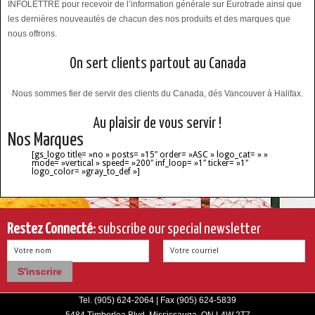
INFOLETTRE pour recevoir de l’information générale sur Eurotrade ainsi que
les dernières nouveautés de chacun des nos produits et des marques que
nous offrons.
On sert clients partout au Canada
Nous sommes fier de servir des clients du Canada, dés Vancouver à Halifax.
Au plaisir de vous servir !
Nos Marques
[gs_logo title= »no » posts= »15″ order= »ASC » logo_cat= » »
mode= »vertical » speed= »200″ inf_loop= »1″ ticker= »1″
logo_color= »gray_to_def »]
Restez Connecté:
subscribe our special newsletter
Votre nom
Votre courriel
Tel. (905) 624-2064 | Fax (905) 624-5839